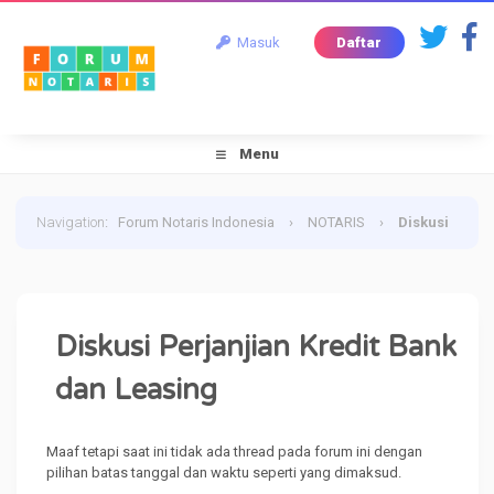
Masuk
Daftar
Menu
Navigation
:
Forum Notaris Indonesia
›
NOTARIS
›
Diskusi
Perjanjian Kredit Bank dan Leasing
Diskusi Perjanjian Kredit Bank
dan Leasing
Maaf tetapi saat ini tidak ada thread pada forum ini dengan
pilihan batas tanggal dan waktu seperti yang dimaksud.