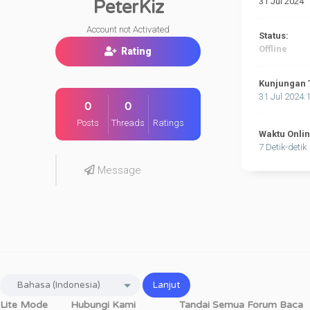
31 Jul 2024
PeterKiz
Account not Activated
Status:
Offline
Rating
Kunjungan 
31 Jul 2024:
0
0
Posts
Threads
Ratings
Waktu Onli
7 Detik-detik
Message
Lite Mode
Hubungi Kami
Tandai Semua Forum Baca