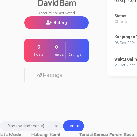
06 Sep 2024
DavidBam
Account not Activated
Status:
Offline
Rating
Kunjungan 
06 Sep 2024
0
0
Posts
Threads
Ratings
Waktu Onli
21 Detik-deti
Message
Lite Mode
Hubungi Kami
Tandai Semua Forum Baca