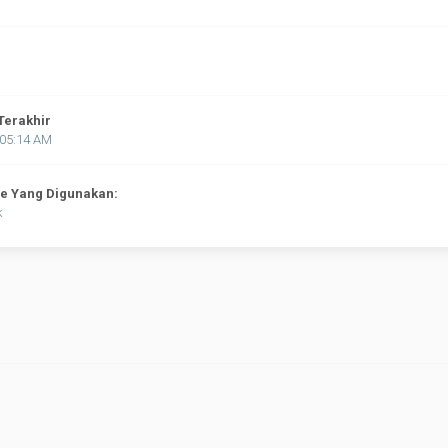
Terakhir
:05:14 AM
ne Yang Digunakan:
k