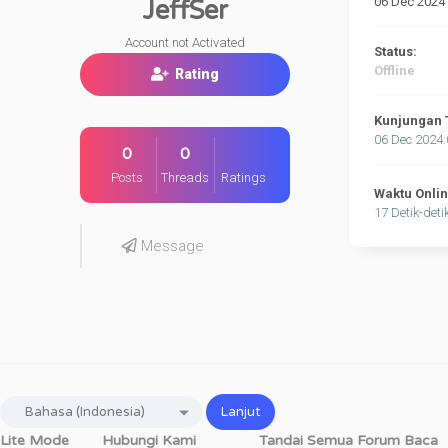
06 Dec 2024
JeffSer
Account not Activated
Status:
Offline
Rating
Kunjungan 
06 Dec 2024
0
0
Posts
Threads
Ratings
Waktu Onli
17 Detik-deti
Message
Lite Mode
Hubungi Kami
Tandai Semua Forum Baca