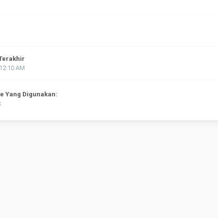
Terakhir
:12:10 AM
ne Yang Digunakan:
k