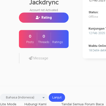
12 Feb 2025
Jackdrync
Account not Activated
Status:
Offline
Rating
Kunjungan 
12 Feb 2025
0
0
Posts
Threads
Ratings
Waktu Onli
18 Detik-deti
Message
Lite Mode
Hubungi Kami
Tandai Semua Forum Baca