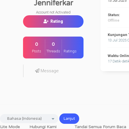
13 Jul 2025
Jenniferkar
Account not Activated
Status:
Offline
Rating
Kunjungan 
13 Jul 2025:
0
0
Posts
Threads
Ratings
Waktu Onli
17 Detik-deti
Message
Lite Mode
Hubungi Kami
Tandai Semua Forum Baca