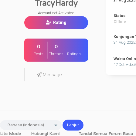
31 Aug 2025
TracyHardy
Account not Activated
Status:
Offline
Rating
Kunjungan 
31 Aug 2025
0
0
Posts
Threads
Ratings
Waktu Onli
17 Detik-deti
Message
Lite Mode
Hubungi Kami
Tandai Semua Forum Baca