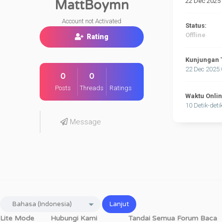
22 Dec 2025
MattBoymn
Account not Activated
Status:
Offline
Rating
Kunjungan 
22 Dec 2025
0
0
Posts
Threads
Ratings
Waktu Onli
10 Detik-deti
Message
Lite Mode
Hubungi Kami
Tandai Semua Forum Baca