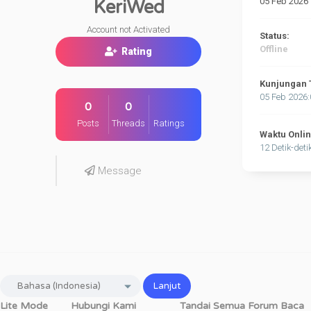
05 Feb 2026
KeriWed
Account not Activated
Status:
Offline
Rating
Kunjungan 
05 Feb 2026
0
0
Posts
Threads
Ratings
Waktu Onli
12 Detik-deti
Message
Lite Mode
Hubungi Kami
Tandai Semua Forum Baca