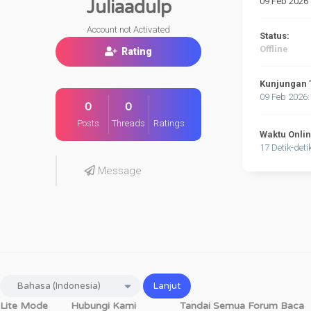
09 Feb 2026
Juliaadulp
Account not Activated
Status:
Offline
Rating
Kunjungan 
09 Feb 2026
0
0
Posts
Threads
Ratings
Waktu Onli
17 Detik-deti
Message
Lite Mode
Hubungi Kami
Tandai Semua Forum Baca