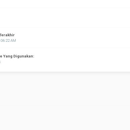
Terakhir
:06:22 AM
ne Yang Digunakan:
k