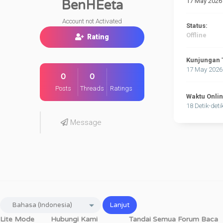
17 May 2026
BenHEeta
Account not Activated
Status:
Offline
Rating
Kunjungan 
17 May 2026
0
0
Posts
Threads
Ratings
Waktu Onli
18 Detik-deti
Message
Lite Mode
Hubungi Kami
Tandai Semua Forum Baca